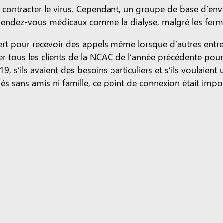
e contracter le virus. Cependant, un groupe de base d’env
 rendez-vous médicaux comme la dialyse, malgré les ferme
vert pour recevoir des appels même lorsque d’autres entr
r tous les clients de la NCAC de l’année précédente pou
s’ils avaient des besoins particuliers et s’ils voulaien
 sans amis ni famille, ce point de connexion était import
e rapporte le bénévole Mickey Dorathy: « Je parlais à q
lqu’un leur remonte le moral et les fait se sentir beaucou
ont pas seuls. Ils me disent qu’ils attendent avec impatie
 eux, parce que je le fais. Je peux comprendre ce qu’ils v
ients aux germes, les bénévoles de la NCAC et leurs trois 
n ligne. Les bénévoles iront ensuite chercher les comman
rement de cette offre, et d’autres sont invités à utiliser le
e poursuivre au-delà de la pandémie. « Ce n’est pas exac
 C’est vraiment un avantage.