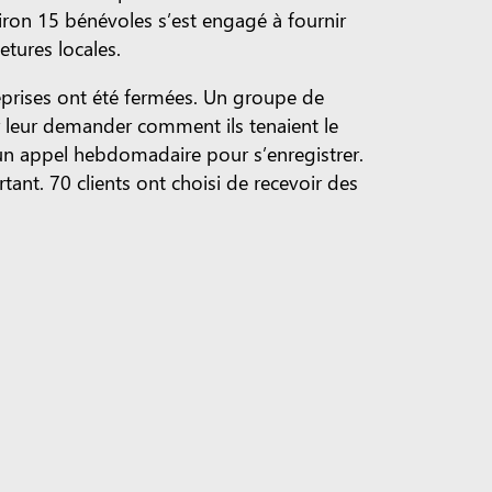
iron 15 bénévoles s’est engagé à fournir
tures locales.
eprises ont été fermées. Un groupe de
r leur demander comment ils tenaient le
t un appel hebdomadaire pour s’enregistrer.
ant. 70 clients ont choisi de recevoir des
uelques personnes cette semaine et ils
p mieux, comme s’il y avait quelqu’un qui se
nce mon appel chaque semaine. Je leur dis que
ivent et je reçois autant ou plus de nos
stagiaires de l’ASU ont commencé à aider les
des d’épicerie et fourniront un dépôt sans
 service au besoin. La directrice générale de
tement ce que nous avons commencé à faire,