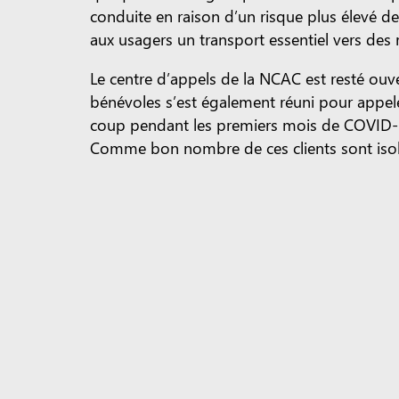
conduite en raison d’un risque plus élevé d
aux usagers un transport essentiel vers des
Le centre d’appels de la NCAC est resté ou
bénévoles s’est également réuni pour appele
coup pendant les premiers mois de COVID-19, 
Comme bon nombre de ces clients sont isolés
appels hebdomadaires de bénévoles. Comme l
m’ont dit que le simple fait de parler à que
souciait de ce qui leur arrive et qu’ils ne s
je ressens la même chose quand je parle avec
discussions qu’ils le font.
Afin de limiter l’exposition possible des cl
gens à commander des produits d’épicerie e
contact au client. 66 clients profitent réguliè
la NCAC, Kathy Chandler, voit ce service s
mais je ne pense pas que nous l’arrêterions.