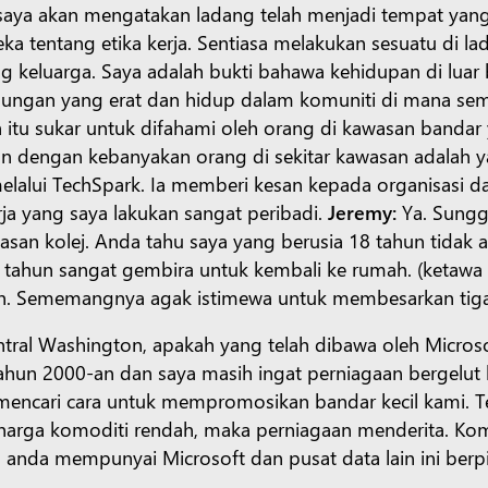
pi saya akan mengatakan ladang telah menjadi tempat yan
 tentang etika kerja. Sentiasa melakukan sesuatu di lad
ng keluarga. Saya adalah bukti bahawa kehidupan di luar
 hubungan yang erat dan hidup dalam komuniti di mana se
 itu sukar untuk difahami oleh orang di kawasan bandar 
an dengan kebanyakan orang di sekitar kawasan adalah
lalui TechSpark. Ia memberi kesan kepada organisasi dan
ja yang saya lakukan sangat peribadi.
Jeremy:
Ya. Sung
san kolej. Anda tahu saya yang berusia 18 tahun tidak
 22 tahun sangat gembira untuk kembali ke rumah. (ketawa
h. Sememangnya agak istimewa untuk membesarkan tiga
Central Washington, apakah yang telah dibawa oleh Micro
hun 2000-an dan saya masih ingat perniagaan bergelut
k mencari cara untuk mempromosikan bandar kecil kami. 
u harga komoditi rendah, maka perniagaan menderita. Kom
ila anda mempunyai Microsoft dan pusat data lain ini ber