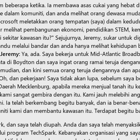
am beberapa ketika. Ia membawa asas cukai yang hebat 
 ke dalam komuniti, dan anda melihat orang dewasa muda
icrosoft meletakkan orang tempatan (saya) dalam kedudu
ar melihat pembangunan ekonomi, pendidikan STEM, kemah
ekitar kawasan itu?" Sejujurnya, Jeremy, sukar untuk di
ndu melalui bandar dan anda hanya melihat kehidupan 
?
Jeremy:
Ya, ada. Saya bekerja untuk Mid-Atlantic Bro
 di Boydton dan saya ingat orang ramai teruja dengann
emudian, dan kini semua orang teruja dengannya dan ap
, dan pekerjaan! Saya tidak akan lupa, sebelum saya be
rah Mecklenburg, apabila mereka menjual tanah itu ke
 kami sangat gembira dengan itu. Kami jauh melebihi an
. Ia telah berkembang begitu banyak, dan ia benar-
iti kami dan membantu kawasan itu. Terdapat begitu b
an saya telah diupah. Anda dan saya telah menyaksika
alui program TechSpark. Kebanyakan organisasi yang sa