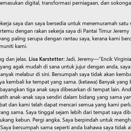
masukan digital, transformasi perniagaan, dan sokongan
 sekerja saya dan saya bersedia untuk menemuramah sat
ertemu dengan rakan sekerja saya di Pantai Timur Jeremy
 yang paling serupa dengan rantau saya, kerana kami ber
uniti kami.
ng dan jelas.
Lisa Karstetter:
Jadi, Jeremy―”Encik Virgin
ang agak mudah di sana untuk jujur dengan anda, saya s
anyak melabur di sini. Bersumpah saya tidak akan kemba
aya kembali ke tempat yang sama. (ketawa) Banyak yang be
bayangkan tiga anak saya dibesarkan di tempat lain. And
atih anak-anak saya sendiri dalam bidang yang sama yan
at dan kami telah dapat mencari semua yang kami perl
yang sama. Saya tinggal sejam lebih dari tempat saya di
ukang kebun. Pergi angka. Saya berpindah untuk menghad
. Saya bersumpah sama seperti anda bahawa saya tidak a