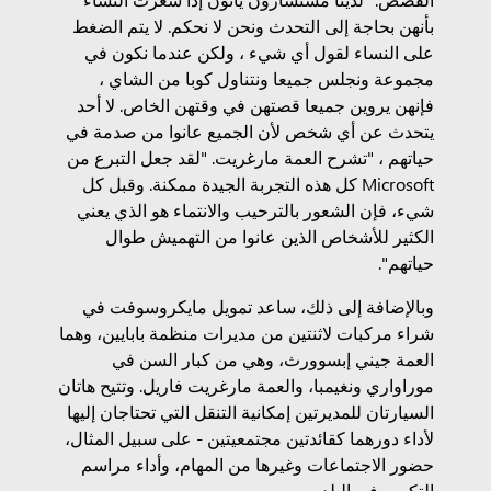
بأنهن بحاجة إلى التحدث ونحن لا نحكم. لا يتم الضغط
على النساء لقول أي شيء ، ولكن عندما نكون في
مجموعة ونجلس جميعا ونتناول كوبا من الشاي ،
فإنهن يروين جميعا قصتهن في وقتهن الخاص. لا أحد
يتحدث عن أي شخص لأن الجميع عانوا من صدمة في
حياتهم ، "تشرح العمة مارغريت. "لقد جعل التبرع من
Microsoft كل هذه التجربة الجيدة ممكنة. وقبل كل
شيء، فإن الشعور بالترحيب والانتماء هو الذي يعني
الكثير للأشخاص الذين عانوا من التهميش طوال
حياتهم".
وبالإضافة إلى ذلك، ساعد تمويل مايكروسوفت في
شراء مركبات لاثنتين من مديرات منظمة بابايين، وهما
العمة جيني إبسوورث، وهي من كبار السن في
موراواري ونغيمبا، والعمة مارغريت فاريل. وتتيح هاتان
السيارتان للمديرتين إمكانية التنقل التي تحتاجان إليها
لأداء دورهما كقائدتين مجتمعيتين - على سبيل المثال،
حضور الاجتماعات وغيرها من المهام، وأداء مراسم
التكريم في البلد.