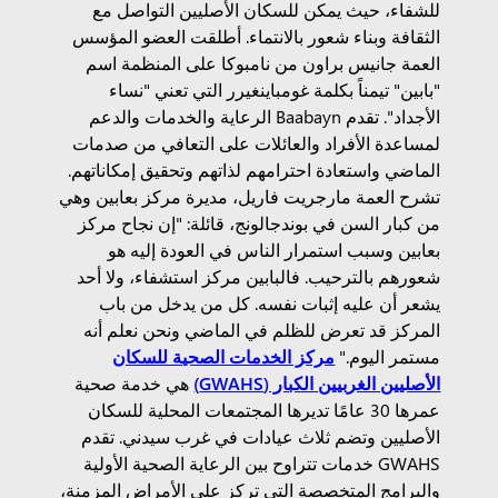
للشفاء، حيث يمكن للسكان الأصليين التواصل مع
الثقافة وبناء شعور بالانتماء. أطلقت العضو المؤسس
العمة جانيس براون من نامبوكا على المنظمة اسم
"بابين" تيمناً بكلمة غومباينغيرر التي تعني "نساء
الأجداد". تقدم Baabayn الرعاية والخدمات والدعم
لمساعدة الأفراد والعائلات على التعافي من صدمات
الماضي واستعادة احترامهم لذاتهم وتحقيق إمكاناتهم.
تشرح العمة مارجريت فاريل، مديرة مركز بعابين وهي
من كبار السن في بوندجالونج، قائلة: "إن نجاح مركز
بعابين وسبب استمرار الناس في العودة إليه هو
شعورهم بالترحيب. فالبابين مركز استشفاء، ولا أحد
يشعر أن عليه إثبات نفسه. كل من يدخل من باب
المركز قد تعرض للظلم في الماضي ونحن نعلم أنه
مستمر اليوم."
مركز الخدمات الصحية للسكان
الأصليين الغربيين الكبار (GWAHS)
هي خدمة صحية
عمرها 30 عامًا تديرها المجتمعات المحلية للسكان
الأصليين وتضم ثلاث عيادات في غرب سيدني. تقدم
GWAHS خدمات تتراوح بين الرعاية الصحية الأولية
والبرامج المتخصصة التي تركز على الأمراض المزمنة،