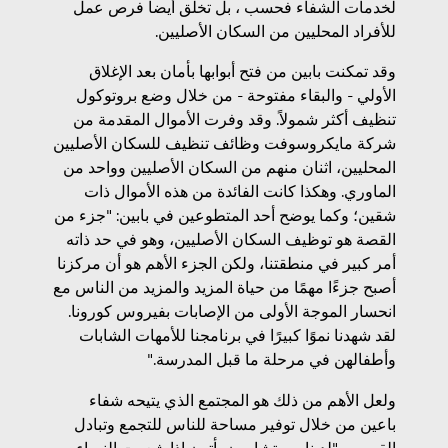
لخدمات الشفاء فحسب ، بل تخلق أيضا فرص عمل
للأفراد المحليين من السكان الأصليين.
وقد تمكنت بابين من فتح أبوابها بأمان بعد الإغلاق
الأولي - والبقاء مفتوحة - من خلال وضع بروتوكول
تنظيف أكثر شمولاً. وقد وفرت الأموال المقدمة من
شركة مايكروسوفت وظائف تنظيف للسكان الأصليين
المحليين، اثنان منهم من السكان الأصليين وواحد من
الماوري. وهكذا كانت الفائدة من هذه الأموال ذات
شقين؛ وكما يوضح أحد المتطوعين في بابين: "جزء من
القصة هو توظيف السكان الأصليين، وهو في حد ذاته
أمر كبير في منطقتنا، ولكن الجزء الأهم هو أن مركزنا
أصبح جزءًا مهمًا من حياة المزيد والمزيد من الناس مع
انحسار الموجة الأولى من الإصابات بفيروس كورونا.
لقد شهدنا نموًا كبيرًا في برنامجنا للأمهات الشابات
وأطفالهن في مرحلة ما قبل المدرسة."
ولعل الأهم من ذلك هو المجتمع الذي يتيحه شفاء
باعين من خلال توفير مساحة للناس للتجمع وتبادل
القصص. "لدينا مستشارون يأتون إذا شعرت النساء