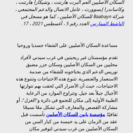
السكان الأصليين العم ألبرت هارتنت ، وشيكارا هارتنت ،
وكاساندرا إبسوورث ، عامل الاتصال والدعم المجتمعي ،
شركة Baabayn للسكان الأصليين ، كما هو مسجل في
الناشط الممارس
العدد رقم 5 ، أغسطس 2021 ، 17.
مساعدة السكان الأصليين على الشفاء جسديا وروحيا
تقدم مؤسستان غير ربحيتين في غرب سيدني لأفراد
محليين من السكان الأصليين وسكان جزر مضيق
توريس الدعم الذي يحتاجونه للشفاء من صدمة
الاستعمار والعنصرية. تتنوع هذه الاحتياجات وتتنوع هذه
الاحتياجات، حيث أن الأضرار التي لحقت بهم تتوارثها
الأجيال جيلاً بعد جيل. وتتراوح الموارد من الرعاية
الطبية الأولية إلى مكان للتجمع في دائرة و"الغزل"، أو
مشاركة القصص والمعارف التي تشكل معًا نسيجًا
ثقافيًا.
مؤسسة بابين للسكان الأصليين
تأسست قبل
عقد من الزمان على يد خمسة من كبار السن من
السكان الأصليين من غرب سيدني لتوفير مكان