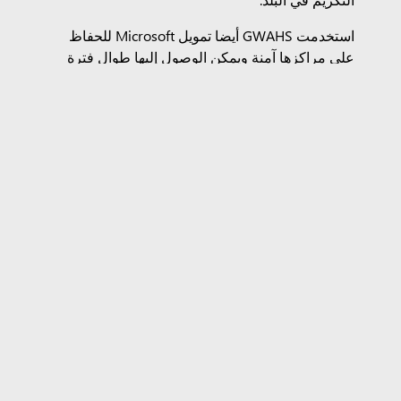
استخدمت GWAHS أيضا تمويل Microsoft للحفاظ
على مراكزها آمنة ويمكن الوصول إليها طوال فترة
إغلاق COVID-19 وما بعدها. تحولت العيادات الصحية
إلى الفحص الرقمي للرعاية الصحية الأولية غير
العاجلة عبر الخدمات الصحية عن بعد وإدارة الوصفات
الطبية المباشرة مع الصيدليات المحلية. ولكن الأهم
من ذلك ، ساعدت الأموال على إعادة فتح العيادات في
أسرع وقت ممكن وبأمان. أثناء الإغلاق ، تم استخدام
التبرع لمعدات الحماية الشخصية لحماية الموظفين
والعملاء. مع إعادة الافتتاح ، تم استخدام الأموال
لتوظيف موظفين إضافيين لفحص نقاط التفتيش
وتنظيف أكثر شمولا في الغرف المشتركة وفي غرف
الفحص بين كل مريض.
بالإضافة إلى ذلك، ذهبت الأموال لتحسين الرعاية
الصحية للموظفين، بما في ذلك الفيتامينات والفواكه
الطازجة. وكدليل على نجاح كل هذه التدابير، لم تثبت
إصابة أي موظف على الإطلاق، ولم تضطر العيادات إلا