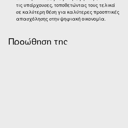
τις υπάρχουσες, τοποθετώντας τους τελικά
σε καλύτερη θέση για καλύτερες προοπτικές
απασχόλησης στην ψηφιακή οικονομία.
Προώθηση της
βιωσιμότητας
Η κλιματική αλλαγή απαιτεί ταχεία,
συλλογική δράση και τεχνολογική καινοτομία.
Δεσμευόμαστε να επιτύχουμε τους δικούς μας
στόχους, βοηθώντας παράλληλα τις κοινότητες
να κάνουν το ίδιο. Υποστηρίζουμε τις
δραστηριότητες των ακόλουθων εταίρων στην
Hortolândia.
Η Εταιρεία Οικολογικής Αποκατάστασης
(SER)
προωθεί την επιστήμη, την πρακτική και την