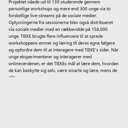
Projektet nåede ud til 130 studerende gennem
personlige workshops og mere end 300 unge via to
forskellige live-streams på de sociale medier.
Oplysningerne fra sessionerne blev også distribueret
via sociale medier med en rækkevidde på 158.000
unge. TIEKE brugte flere influencere til at sprede
workshoppens emner og læring til deres egne følgere
og opfordre dem til at interagere med TIEKE's sider. Når
unge eksperimenterer og interagerer med
onlineverdenen, er det TIEKEs mål at lære dem, hvordan
de kan beskytte sig selv, være smarte og lære, mens de
går.
I første halvdel af 2025 vil TIEKE fortsætte arbejdet med
DataAItaja-projektet med skolebaserede workshops i
Kirkkonummi, Vihti og Espoo. Eleverne vil lære fra
online videomoduler, og lærerne vil få mulighed for at
opbygge deres portefølje af færdigheder, så de kan
fortsætte med at være værter for workshops i