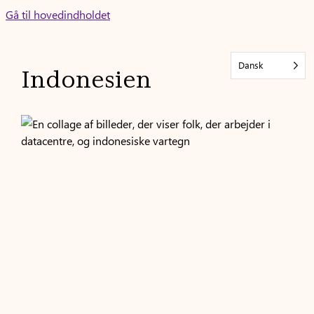
Skip
Gå til hovedindholdet
to
content
Dansk
Indonesien