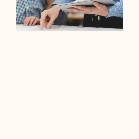
Opdateringer om datacenterprojektet i
Jacksonville