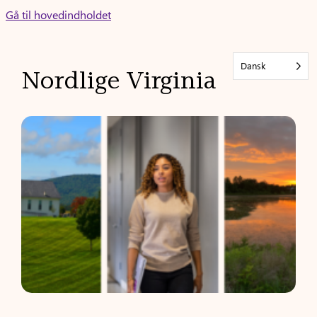
Skip
Gå til hovedindholdet
to
content
Dansk
Nordlige Virginia