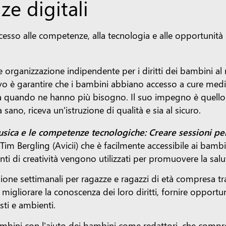
e digitali
cesso alle competenze, alla tecnologia e alle opportunità
 organizzazione indipendente per i diritti dei bambini al 
vo è garantire che i bambini abbiano accesso a cure medich
ia quando ne hanno più bisogno. Il suo impegno è quello
ano, riceva un'istruzione di qualità e sia al sicuro.
usica e le competenze tecnologiche: Creare sessioni pe
im Bergling (Avicii) che è facilmente accessibile ai bamb
enti di creatività vengono utilizzati per promuovere la sa
ione settimanali per ragazze e ragazzi di età compresa tra
 migliorare la conoscenza dei loro diritti, fornire opportun
sti e ambienti.
mbini con l'aiuto dei bambini come redattori, che compr