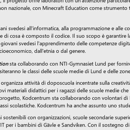
il progetto offre laboratori con un'attenzione particolar
hon nazionale, con Minecraft Education come strumento tec
ani svedesi all'informatica, alla programmazione e alle 
 di cosa è composto il codice. Il suo scopo è garantire la
 giovani svedesi l'apprendimento delle competenze digital
oeconomico, dall'etnia o dal genere.
tion
sta collaborando con NTI-Gymnasiet Lund per fornire
visiteranno le classi delle scuole medie di Lund e delle zo
organizza attività di doposcuola incentrate sulla creativit
ovi materiali didattici per i ragazzi delle scuole medie ch
 il progetto, Kodcentrum sta collaborando con volontari di
 classi scolastiche. Kodcentrum ha anche assunto uno stud
 sostenibili con organizzazioni, scuole secondarie superior
 per i bambini di Gävle e Sandviken. Con il sostegno di 