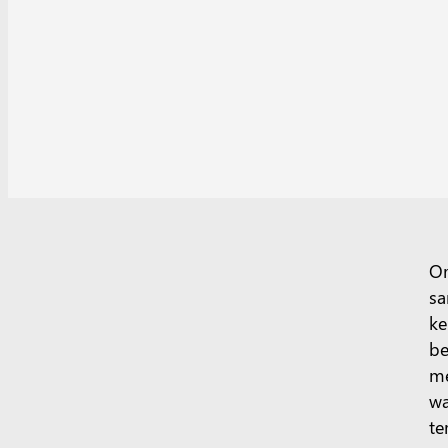
Or
sa
ke
be
me
wa
te