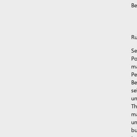
Be
Ru
Se
Po
ma
Pe
Be
se
un
Th
ma
un
bu