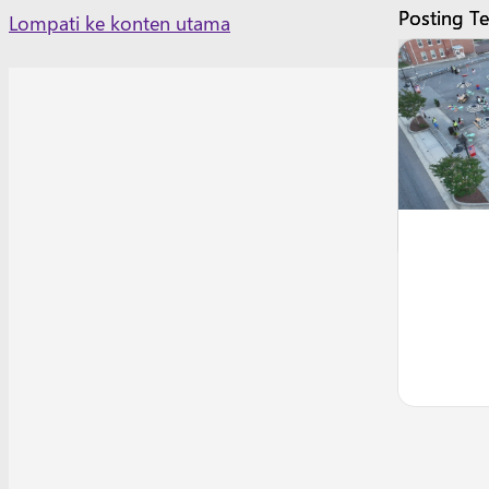
Posting Te
Posting Te
Skip
Lompati ke konten utama
to
content