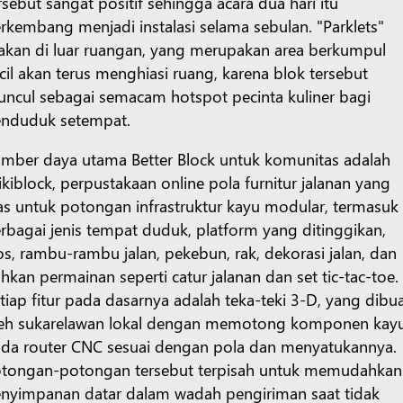
rsebut sangat positif sehingga acara dua hari itu
rkembang menjadi instalasi selama sebulan. "Parklets"
kan di luar ruangan, yang merupakan area berkumpul
cil akan terus menghiasi ruang, karena blok tersebut
ncul sebagai semacam hotspot pecinta kuliner bagi
nduduk setempat.
mber daya utama Better Block untuk komunitas adalah
kiblock, perpustakaan online pola furnitur jalanan yang
as untuk potongan infrastruktur kayu modular, termasuk
rbagai jenis tempat duduk, platform yang ditinggikan,
os, rambu-rambu jalan, pekebun, rak, dekorasi jalan, dan
hkan permainan seperti catur jalanan dan set tic-tac-toe.
tiap fitur pada dasarnya adalah teka-teki 3-D, yang dibu
eh sukarelawan lokal dengan memotong komponen kay
da router CNC sesuai dengan pola dan menyatukannya.
tongan-potongan tersebut terpisah untuk memudahkan
nyimpanan datar dalam wadah pengiriman saat tidak