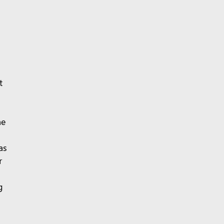
t
he
as
r
g