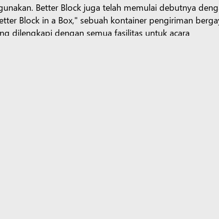
gunakan. Better Block juga telah memulai debutnya den
etter Block in a Box," sebuah kontainer pengiriman berg
ng dilengkapi dengan semua fasilitas untuk acara
munitas yang sukses, memungkinkan kontainer berfungs
bagai bar, kios konsesi, atau loket tiket. Komunitas dapa
masangkan wadah dengan tempat duduk di luar ruang
n lampu tali untuk ruang acara pop-up yang lengkap.
blok demi blok
an hibah dari Microsoft Community Development, The B
an pertemuan komunitas dengan taman kecil dan area t
a di Clarksville selama dua malam, mengadakan pesta d
okus dari acara ini adalah kontainer pengiriman Better B
tan yang berfungsi sebagai lantai dansa. Selanjutnya, Th
esta dansa Mecklenburg County Public Schools dan acara 
ft bekerja sama pada Juli 2021 untuk menyelenggarakan ac