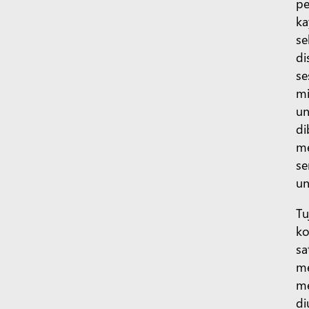
pe
ka
se
di
se
mi
un
di
me
se
un
Tu
ko
sa
me
me
di