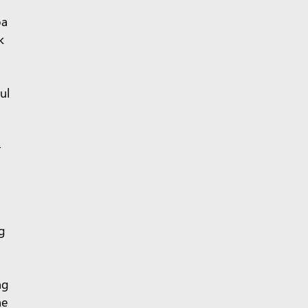
pa
k
ul
-
g
ng
he