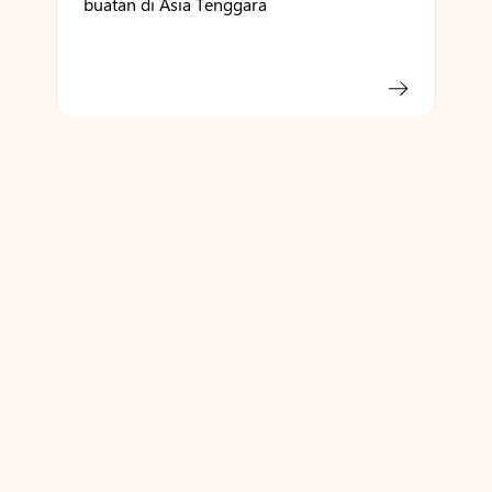
buatan di Asia Tenggara
Microsoft mengumumkan investasi senilai
US$2,2 miliar untuk mendorong
transformasi cloud dan AI di Malaysia