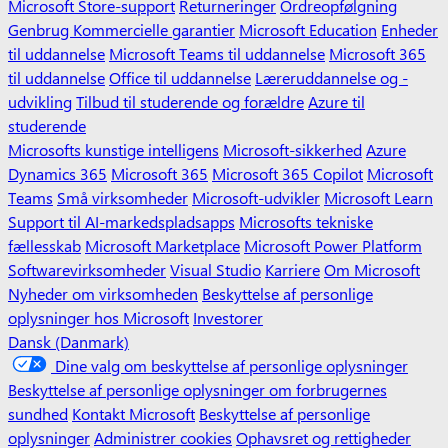
Microsoft Store-support
Returneringer
Ordreopfølgning
Genbrug
Kommercielle garantier
Microsoft Education
Enheder
til uddannelse
Microsoft Teams til uddannelse
Microsoft 365
til uddannelse
Office til uddannelse
Læreruddannelse og -
udvikling
Tilbud til studerende og forældre
Azure til
studerende
Microsofts kunstige intelligens
Microsoft-sikkerhed
Azure
Dynamics 365
Microsoft 365
Microsoft 365 Copilot
Microsoft
Teams
Små virksomheder
Microsoft-udvikler
Microsoft Learn
Support til AI-markedspladsapps
Microsofts tekniske
fællesskab
Microsoft Marketplace
Microsoft Power Platform
Softwarevirksomheder
Visual Studio
Karriere
Om Microsoft
Nyheder om virksomheden
Beskyttelse af personlige
oplysninger hos Microsoft
Investorer
Dansk (Danmark)
Dine valg om beskyttelse af personlige oplysninger
Beskyttelse af personlige oplysninger om forbrugernes
sundhed
Kontakt Microsoft
Beskyttelse af personlige
oplysninger
Administrer cookies
Ophavsret og rettigheder