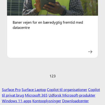
Baner vejen for en bæredygtig fremtid med
datacentre
1
2
3
Surface Pro
Surface Laptop
Copilot til organisationer
Copilot
til privat brug
Microsoft 365
Udforsk Microsoft-produkter
Windows 11-apps
Kontooplysninger
Downloadcenter