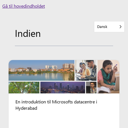
Skip
Gå til hovedindholdet
to
content
Dansk
Indien
En introduktion til Microsofts datacentre i
Hyderabad