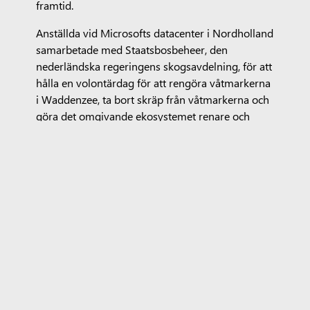
framtid.
Anställda vid Microsofts datacenter i Nordholland
samarbetade med Staatsbosbeheer, den
nederländska regeringens skogsavdelning, för att
hålla en volontärdag för att rengöra våtmarkerna
i Waddenzee, ta bort skräp från våtmarkerna och
göra det omgivande ekosystemet renare och
hälsosammare. Målet är att åstadkomma en
positiv förändring i människors dagliga
avfallshantering genom att skapa medvetenhet
och utbilda människor om avfallshantering och
vikten av naturens livsmiljöer.
Skydd och återställande