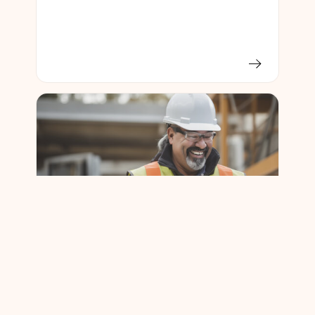
जिंजर वेस्ट डेटासेंटर निर्माण अद्यतन