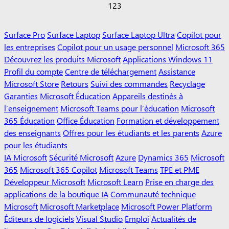
1
2
3
Surface Pro
Surface Laptop
Surface Laptop Ultra
Copilot pour
les entreprises
Copilot pour un usage personnel
Microsoft 365
Découvrez les produits Microsoft
Applications Windows 11
Profil du compte
Centre de téléchargement
Assistance
Microsoft Store
Retours
Suivi des commandes
Recyclage
Garanties
Microsoft Éducation
Appareils destinés à
l’enseignement
Microsoft Teams pour l’éducation
Microsoft
365 Éducation
Office Éducation
Formation et développement
des enseignants
Offres pour les étudiants et les parents
Azure
pour les étudiants
IA Microsoft
Sécurité Microsoft
Azure
Dynamics 365
Microsoft
365
Microsoft 365 Copilot
Microsoft Teams
TPE et PME
Développeur Microsoft
Microsoft Learn
Prise en charge des
applications de la boutique IA
Communauté technique
Microsoft
Microsoft Marketplace
Microsoft Power Platform
Éditeurs de logiciels
Visual Studio
Emploi
Actualités de