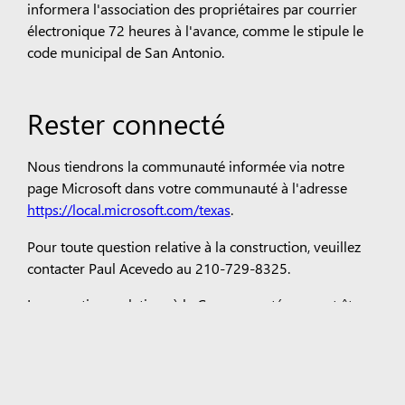
informera l'association des propriétaires par courrier
électronique 72 heures à l'avance, comme le stipule le
code municipal de San Antonio.
Rester connecté
Nous tiendrons la communauté informée via notre
page Microsoft dans votre communauté à l'adresse
https://local.microsoft.com/texas
.
Pour toute question relative à la construction, veuillez
contacter Paul Acevedo au 210-729-8325.
Les questions relatives à la Communauté peuvent être
envoyées à
texasDC@microsoft.com
Pour toute question relative aux relations publiques,
veuillez contacter le service des relations avec les