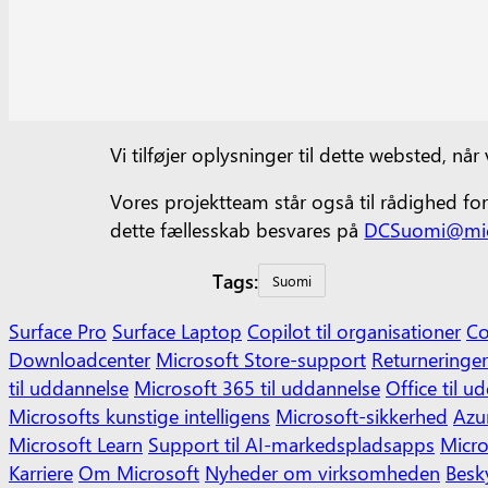
Vi tilføjer oplysninger til dette websted, når
Vores projektteam står også til rådighed fo
dette fællesskab besvares på
DCSuomi@mic
Tags:
Suomi
Surface Pro
Surface Laptop
Copilot til organisationer
Co
Downloadcenter
Microsoft Store-support
Returneringer
til uddannelse
Microsoft 365 til uddannelse
Office til u
Microsofts kunstige intelligens
Microsoft-sikkerhed
Azu
Microsoft Learn
Support til AI-markedspladsapps
Micro
Karriere
Om Microsoft
Nyheder om virksomheden
Besk