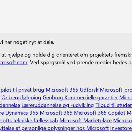
 vi har noget nyt at dele.
r at hjælpe og holde dig orienteret om projektets fremskr
rosoft.com
. Ved spørgsmål vedrørende medier bedes d
pilot til privat brug
Microsoft 365
Udforsk Microsoft-pr
Ordreopfølgning
Genbrug
Kommercielle garantier
Micro
ddannelse
Læreruddannelse og -udvikling
Tilbud til stud
re
Dynamics 365
Microsoft 365
Microsoft 365 Copilot
Mi
softs tekniske fællesskab
Microsoft Marketplace
Microso
yttelse af personlige oplysninger hos Microsoft
Investore