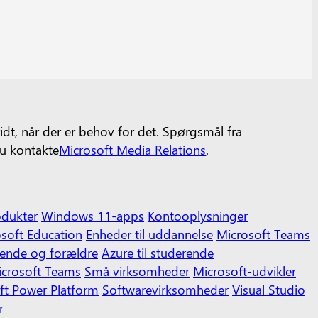
idt, når der er behov for det. Spørgsmål fra
u kontakte
Microsoft Media Relations
.
odukter
Windows 11-apps
Kontooplysninger
soft Education
Enheder til uddannelse
Microsoft Teams
erende og forældre
Azure til studerende
crosoft Teams
Små virksomheder
Microsoft-udvikler
ft Power Platform
Softwarevirksomheder
Visual Studio
r