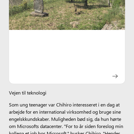
Vejen til teknologi
Som ung teenager var Chihiro interesseret i en dag at
arbejde for en international virksomhed og bruge sine
engelskkundskaber. Muligheden bød sig, da hun hørte
om Microsofts datacenter. "For to år siden foreslog min
kollega et job hos Microsoft," husker Chihiro. "Hendes