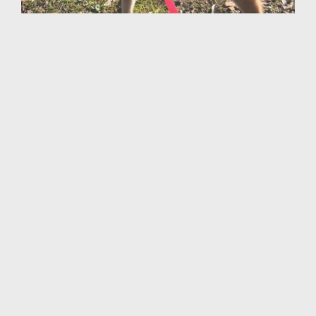
Barndommens yndlingsmad
Chihiros yndlingsmad fra barndommen er
sashimi. Hun voksede op i en lille by omgivet af
havet, så hun fik masser af frisk og velsmagende
fisk i sin barndom. Hver gang hun tager hjem i
weekenden, laver hendes bedstefar sashimi eller