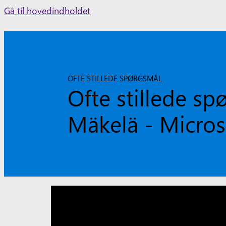
Skip
Gå til hovedindholdet
to
content
OFTE STILLEDE SPØRGSMÅL
Ofte stillede s
Mäkelä - Micros