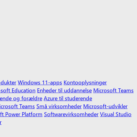
odukter
Windows 11-apps
Kontooplysninger
soft Education
Enheder til uddannelse
Microsoft Teams
erende og forældre
Azure til studerende
crosoft Teams
Små virksomheder
Microsoft-udvikler
ft Power Platform
Softwarevirksomheder
Visual Studio
r