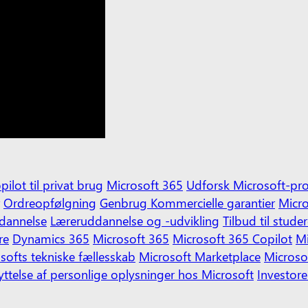
pilot til privat brug
Microsoft 365
Udforsk Microsoft-pr
Ordreopfølgning
Genbrug
Kommercielle garantier
Micro
ddannelse
Læreruddannelse og -udvikling
Tilbud til stud
re
Dynamics 365
Microsoft 365
Microsoft 365 Copilot
Mi
softs tekniske fællesskab
Microsoft Marketplace
Microso
yttelse af personlige oplysninger hos Microsoft
Investore