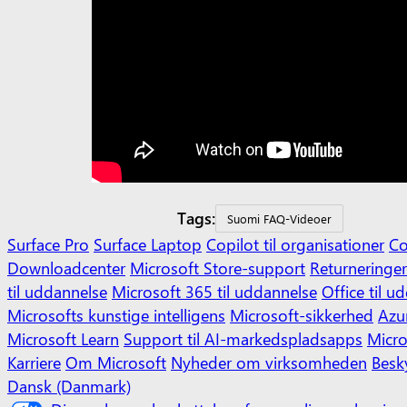
Tags:
Suomi FAQ-Videoer
Surface Pro
Surface Laptop
Copilot til organisationer
Co
Downloadcenter
Microsoft Store-support
Returneringer
til uddannelse
Microsoft 365 til uddannelse
Office til u
Microsofts kunstige intelligens
Microsoft-sikkerhed
Azu
Microsoft Learn
Support til AI-markedspladsapps
Micro
Karriere
Om Microsoft
Nyheder om virksomheden
Besk
Dansk (Danmark)