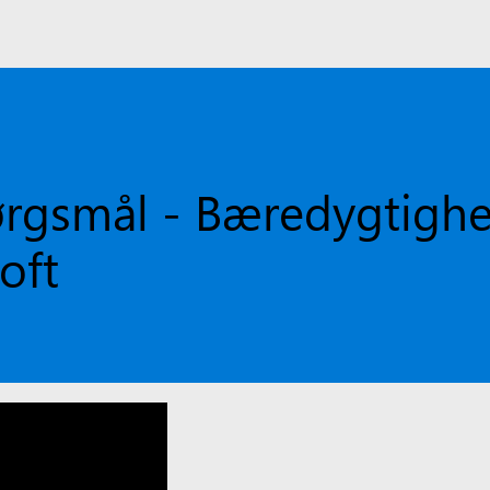
pørgsmål - Bæredygtigh
oft