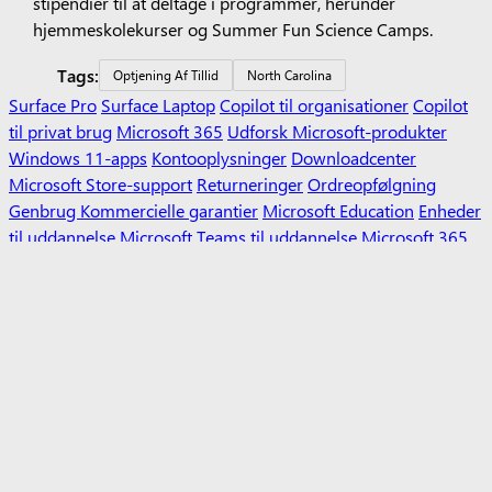
stipendier til at deltage i programmer, herunder
hjemmeskolekurser og Summer Fun Science Camps.
Tags:
Optjening Af Tillid
North Carolina
Surface Pro
Surface Laptop
Copilot til organisationer
Copilot
til privat brug
Microsoft 365
Udforsk Microsoft-produkter
Windows 11-apps
Kontooplysninger
Downloadcenter
Microsoft Store-support
Returneringer
Ordreopfølgning
Genbrug
Kommercielle garantier
Microsoft Education
Enheder
til uddannelse
Microsoft Teams til uddannelse
Microsoft 365
til uddannelse
Office til uddannelse
Læreruddannelse og -
udvikling
Tilbud til studerende og forældre
Azure til
studerende
Microsofts kunstige intelligens
Microsoft-sikkerhed
Azure
Dynamics 365
Microsoft 365
Microsoft 365 Copilot
Microsoft
Teams
Små virksomheder
Microsoft-udvikler
Microsoft Learn
Support til AI-markedspladsapps
Microsofts tekniske
fællesskab
Microsoft Marketplace
Microsoft Power Platform
Softwarevirksomheder
Visual Studio
Karriere
Om Microsoft