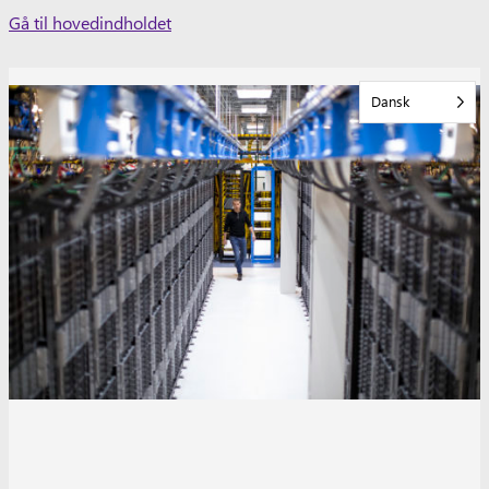
Skip
Gå til hovedindholdet
to
content
Dansk