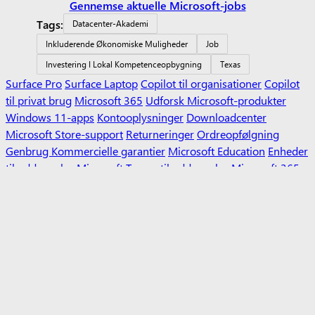
Gennemse aktuelle Microsoft-jobs
Tags:
Datacenter-Akademi
Inkluderende Økonomiske Muligheder
Job
Investering I Lokal Kompetenceopbygning
Texas
Surface Pro
Surface Laptop
Copilot til organisationer
Copilot
til privat brug
Microsoft 365
Udforsk Microsoft-produkter
Windows 11-apps
Kontooplysninger
Downloadcenter
Microsoft Store-support
Returneringer
Ordreopfølgning
Genbrug
Kommercielle garantier
Microsoft Education
Enheder
til uddannelse
Microsoft Teams til uddannelse
Microsoft 365
til uddannelse
Office til uddannelse
Læreruddannelse og -
udvikling
Tilbud til studerende og forældre
Azure til
studerende
Microsofts kunstige intelligens
Microsoft-sikkerhed
Azure
Dynamics 365
Microsoft 365
Microsoft 365 Copilot
Microsoft
Teams
Små virksomheder
Microsoft-udvikler
Microsoft Learn
Support til AI-markedspladsapps
Microsofts tekniske
fællesskab
Microsoft Marketplace
Microsoft Power Platform