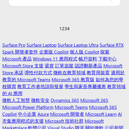
1
2
3
4
Surface Pro
Surface Laptop
Surface Laptop Ultra
Surface RTX
Spark 開發者套件
企業版 Copilot
個人版 Copilot
探索
Microsoft 產品
Windows 11 應用程式
帳戶資料
下載中心
Microsoft Store 支援
退貨
訂單追蹤
認證翻新產品
Microsoft
Store 承諾
彈性付款方式
微軟在教育領域
教育用裝置
適用於
教育的 Microsoft Teams
Microsoft 365 教育版
如何為您的學
校購買
教育工作者培訓與發展
學生與家長專屬優惠
教育領域
的 AI 應用
微軟人工智慧
微軟安全
Dynamics 365
Microsoft 365
Microsoft Power Platform
Microsoft Teams
Microsoft 365
Copilot
中小企業
Azure
Microsoft 開發者
Microsoft Learn
AI
市集應用程式的支援
Microsoft 技術社群
Microsoft
Marketplace
軟體公司
Visual Studio
職涯
關於微軟
公司新聞