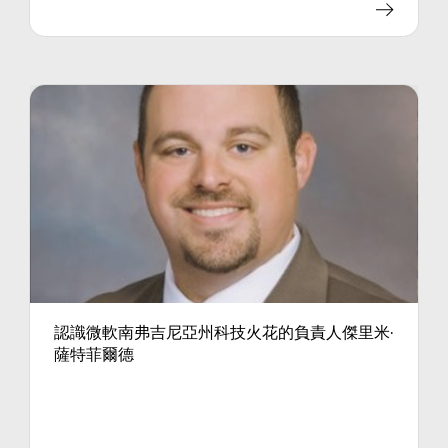
認識微軟南弗吉尼亞州科技火花的負責人傑里米·
薩特菲爾德