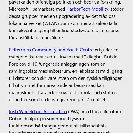
påverka den offentliga politiken och bedriva forskning.
Microsoft, i samarbete med
HarborTech Mobility
, stöder
dessa grupper med en uppgradering av det trådlösa
lokala nätverket (WLAN) som kommer att säkerställa
konsekvent tillgång till online-stödsystem och resurser
för anställda och besökare.
Fettercairn Community and Youth Centre
erbjuder en
mängd olika resurser till invånarna i Tallaght i Dublin.
Före covid-19 fungerade anläggningen som en
samlingsplats med mötesrum, en lekplats samt tillgång
till datorer och skrivare. Även om den fysiska tillgången
till utrymmet för närvarande är begränsad kan
människor fortfarande skriva ut formulär och slutföra
uppgifter som fordonsregistreringar på centret.
Irish Wheelchair Association
(IWA), med huvudkontor i
Dublin, hjälper personer med fysiska
funktionsnedsättningar genom att tillhandahålla
bostadsresurser, organisera sportevenemang och