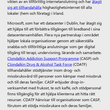
vikten av en tillförlitlig internetanslutning och har
åtagit
sig att tillhandahålla
höghastighetsinternet till alla
lokaler (hem och företag) i Irland.
Microsoft, som har ett datacenter i Dublin, har åtagit sig
att hjälpa till att förbättra tillgången till bredband i sina
datacentersamhällen. Flera nya partnerskap i området
hjälper lokala organisationer genom att säkerställa
snabba och tillförlitliga anslutningar som ger digital
tillgång till terapi, undervisning, lärande och samarbete.
Clondalkin Addiction Support Programme
(CASP) och
Clondalkin Drug & Alcohol Task Force
(CDATF)
tillhandahåller stödtjänster inom drog- och
missbruksvård till personer som kämpar med missbruk
och till deras familjer. CASP erbjuder drop-in-
verksamhet med frukost, te och kaffe, och stödpersonal
finns tillgänglig för att hjälpa klienterna att hitta rätt
resurser. CDATF hänvisar till organisationer som CASP,
förutom att stödja missbrukare och deras familjer,