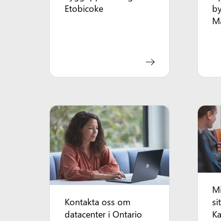
Etobicoke
by
M
Mi
Kontakta oss om
si
datacenter i Ontario
K