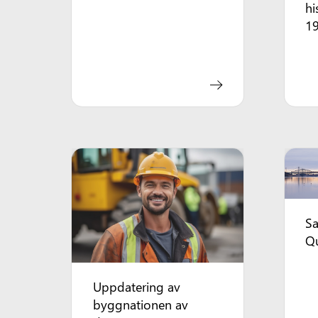
hi
19
Sa
Q
Uppdatering av
byggnationen av