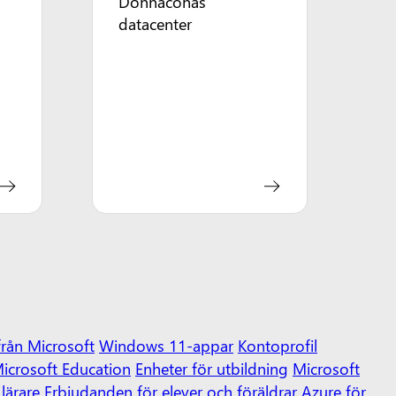
Donnaconas
datacenter
från Microsoft
Windows 11-appar
Kontoprofil
icrosoft Education
Enheter för utbildning
Microsoft
lärare
Erbjudanden för elever och föräldrar
Azure för