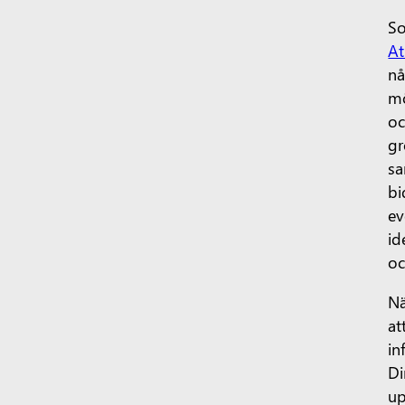
So
At
nå
mö
oc
gr
sa
bi
ev
id
oc
Nä
at
in
Di
up