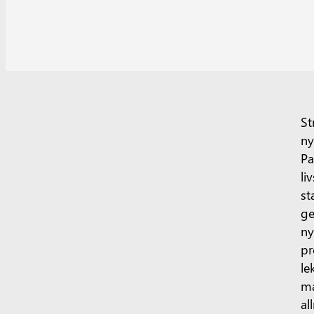
St
ny
Pa
li
st
ge
ny
pr
le
ma
al