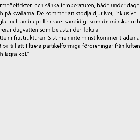
rmeöeffekten och sänka temperaturen, både under dage
h på kvällarna. De kommer att stödja djurlivet, inklusive
glar och andra pollinerare, samtidigt som de minskar oc
ltrerar dagvatten som belastar den lokala
tteninfrastrukturen. Sist men inte minst kommer träden a
älpa till att filtrera partikelformiga föroreningar från lufte
h lagra kol."
d denna revitalisering kommer Jessie Davis Park att
rbättra livskvaliteten och fungera som ett nav i Douglasvi
der många år framöver, med rekreations- och viloplatse
r invånare i alla åldrar.
Georgien
opilot för privat bruk
Microsoft 365
Utforska produkter 
åra din beställning
Återvinning
Kommersiella garantier
M
e för utbildning
Utbildning och kompetensutveckling för 