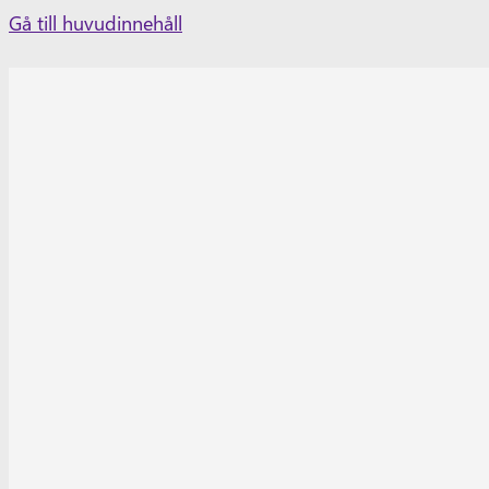
Skip
Gå till huvudinnehåll
to
content