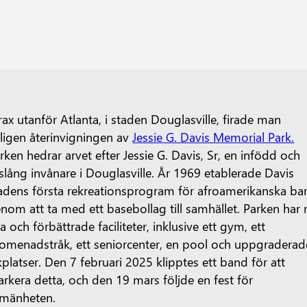
rax utanför Atlanta, i staden Douglasville, firade man
ligen återinvigningen av
Jessie G. Davis Memorial Park.
rken hedrar arvet efter Jessie G. Davis, Sr, en infödd och
vslång invånare i Douglasville. År 1969 etablerade Davis
adens första rekreationsprogram för afroamerikanska ba
nom att ta med ett basebollag till samhället. Parken har 
a och förbättrade faciliteter, inklusive ett gym, ett
omenadstråk, ett seniorcenter, en pool och uppgraderad
kplatser. Den 7 februari 2025 klipptes ett band för att
rkera detta, och den 19 mars följde en fest för
lmänheten.