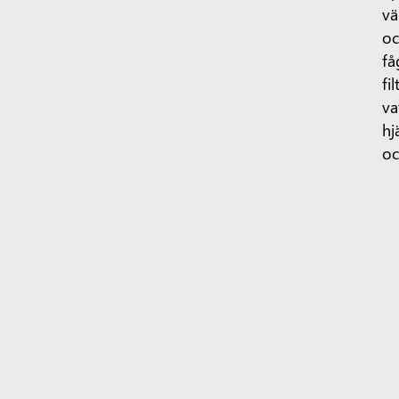
vä
oc
få
fi
va
hj
oc
Me
fö
un
fö
Etiketter:
Bygga En Hållbar Framtid
Surface Pro
Surface Laptop
Copilot för organisationer
C
Nedladdningscenter
Microsoft Store-support
Returer
Sp
Teams för utbildning
Microsoft 365 för utbildning
Offic