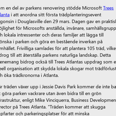
m en del av parkens renovering stödde Microsoft
Trees
lanta
i att anordna sitt första trädplanteringsevent
gonsin i Douglasville den 29 mars. Dagen gav en praktis
jlighet för Microsofts anställda, invånare, samhällsgrup
h lokala intressenter och deras familjer att lägga till
önska i parken och göra en bestående inverkan på
mhället. Frivilliga samlades för att plantera 105 träd, vilke
drog till att återställa parkens naturliga landskap. Detta
enemang bidrog också till Trees Atlantas uppdrag som 
eell organisation att skydda lokala skogar mot trädförlus
h öka trädkronorna i Atlanta.
r träden växer upp i Jessie Davis Park kommer de inte b
t göra parken vackrare utan även bidra till en grön
frastruktur, enligt Mike Vinciquerra, Business Developmen
rector på Trees Atlanta. "Träden kommer att skugga
pfarter och parkeringsplatser för att minska