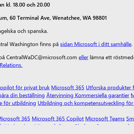
n kl. 18.00 och 20.00
um, 60 Terminal Ave, Wenatchee, WA 98801
gelska och spanska.
ntral Washington finns på
sidan Microsoft i ditt samhälle
.
ss på CentralWaDC@microsoft.com
eller
lämna ett röstmed
Relations.
opilot för privat bruk
Microsoft 365
Utforska produkter 
åra din beställning
Återvinning
Kommersiella garantier
M
e för utbildning
Utbildning och kompetensutveckling för 
icrosoft 365
Microsoft 365 Copilot
Microsoft Teams
Sm
ft Marketplace
Microsoft Power Platform
Programvarufö