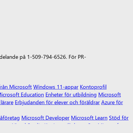
delande på 1-509-794-6526.
För PR-
från Microsoft
Windows 11-appar
Kontoprofil
icrosoft Education
Enheter för utbildning
Microsoft
lärare
Erbjudanden för elever och föräldrar
Azure för
åföretag
Microsoft Developer
Microsoft Learn
Stöd för
retag
Visual Studio
Karriärmöjligheter
Om Microsoft