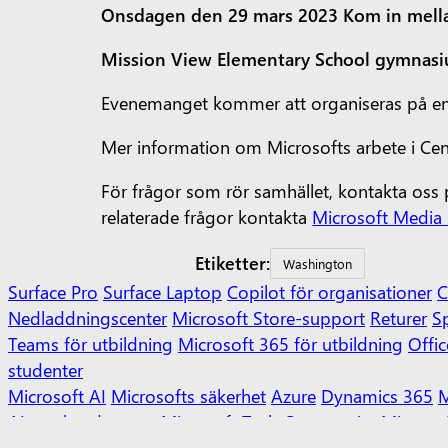
Onsdagen den 29 mars 2023
Kom in mella
Mission View Elementary School gymnasi
Evenemanget kommer att organiseras på en
Mer information om Microsofts arbete i Ce
För frågor som rör samhället, kontakta o
relaterade frågor kontakta
Microsoft Media 
Etiketter:
Washington
Surface Pro
Surface Laptop
Copilot för organisationer
C
Nedladdningscenter
Microsoft Store-support
Returer
Sp
Teams för utbildning
Microsoft 365 för utbildning
Offic
studenter
Microsoft AI
Microsofts säkerhet
Azure
Dynamics 365
M
AI-marknadsappar
Microsoft Tech Community
Microso
Företagsnyheter
Sekretess hos Microsoft
Investerare