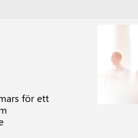
mars för ett
om
e