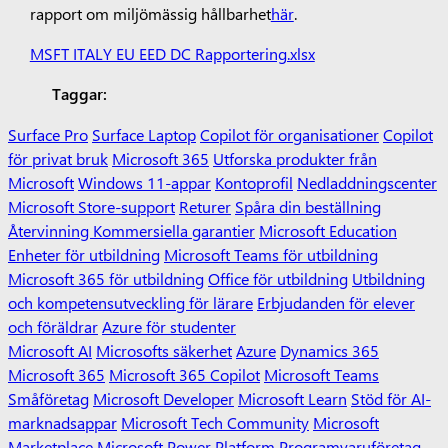
rapport om miljömässig hållbarhet
här
.
MSFT ITALY EU EED DC Rapportering.xlsx
Taggar:
Surface Pro
Surface Laptop
Copilot för organisationer
Copilot
för privat bruk
Microsoft 365
Utforska produkter från
Microsoft
Windows 11-appar
Kontoprofil
Nedladdningscenter
Microsoft Store-support
Returer
Spåra din beställning
Återvinning
Kommersiella garantier
Microsoft Education
Enheter för utbildning
Microsoft Teams för utbildning
Microsoft 365 för utbildning
Office för utbildning
Utbildning
och kompetensutveckling för lärare
Erbjudanden för elever
och föräldrar
Azure för studenter
Microsoft AI
Microsofts säkerhet
Azure
Dynamics 365
Microsoft 365
Microsoft 365 Copilot
Microsoft Teams
Småföretag
Microsoft Developer
Microsoft Learn
Stöd för AI-
marknadsappar
Microsoft Tech Community
Microsoft
Marketplace
Microsoft Power Platform
Programvaruföretag