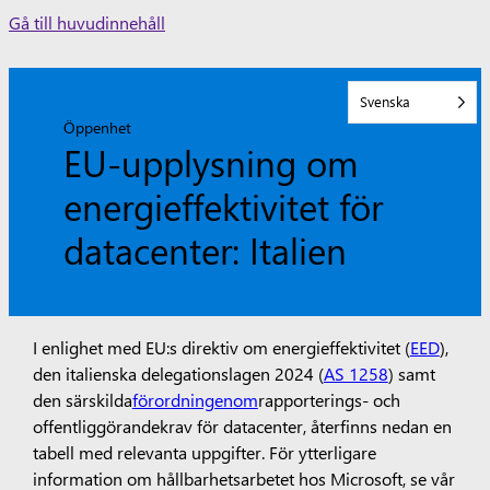
Skip
Gå till huvudinnehåll
to
content
Svenska
Öppenhet
EU-upplysning om
energieffektivitet för
datacenter: Italien
I enlighet med EU:s direktiv om energieffektivitet (
EED
),
den italienska delegationslagen 2024 (
AS 1258
) samt
den särskilda
förordningen
om
rapporterings- och
offentliggörandekrav för datacenter, återfinns nedan en
tabell med relevanta uppgifter. För ytterligare
information om hållbarhetsarbetet hos Microsoft, se vår