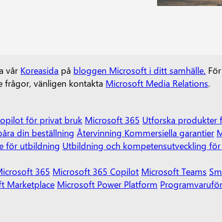
ia vår
Koreasida
på
bloggen Microsoft i ditt samhälle.
För
e frågor, vänligen kontakta
Microsoft Media Relations
.
opilot för privat bruk
Microsoft 365
Utforska produkter 
åra din beställning
Återvinning
Kommersiella garantier
M
e för utbildning
Utbildning och kompetensutveckling för 
icrosoft 365
Microsoft 365 Copilot
Microsoft Teams
Sm
ft Marketplace
Microsoft Power Platform
Programvarufö