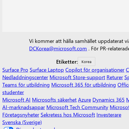
Vi kommer att hålla samhället uppdaterat v
DCKorea@microsoft.com
.
För PR-relaterad
Etiketter:
Korea
Surface Pro
Surface Laptop
Copilot för organisationer
C
Nedladdningscenter
Microsoft Store-support
Returer
Sp
Teams för utbildning
Microsoft 365 för utbildning
Offic
studenter
Microsoft AI
Microsofts säkerhet
Azure
Dynamics 365
M
AI-marknadsappar
Microsoft Tech Community
Microso
Företagsnyheter
Sekretess hos Microsoft
Investerare
Svenska (Sverige)