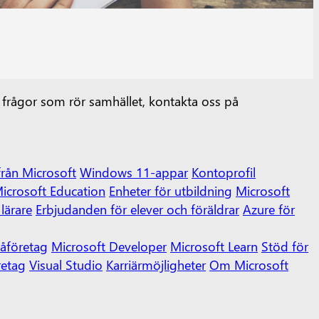
 frågor som rör samhället, kontakta oss på
från Microsoft
Windows 11-appar
Kontoprofil
icrosoft Education
Enheter för utbildning
Microsoft
lärare
Erbjudanden för elever och föräldrar
Azure för
åföretag
Microsoft Developer
Microsoft Learn
Stöd för
retag
Visual Studio
Karriärmöjligheter
Om Microsoft