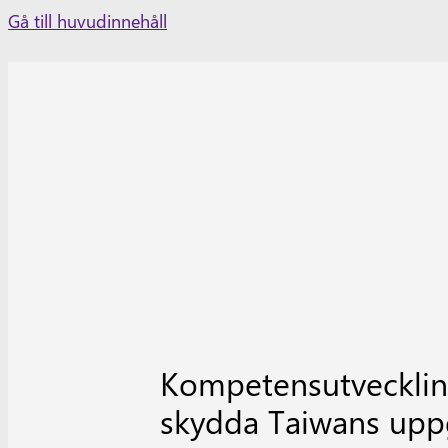
Skip
Gå till huvudinnehåll
to
content
Kompetensutveckling
skydda Taiwans uppg