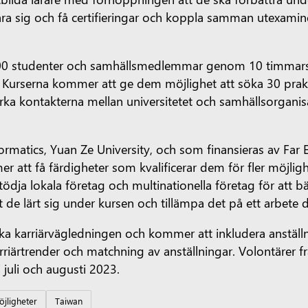
t lära sig och få certifieringar och koppla samman utex
300 studenter och samhällsmedlemmar genom 10 timmars 
et. Kurserna kommer att ge dem möjlighet att söka 30 prak
tärka kontakterna mellan universitetet och samhällsorgani
formatics, Yuan Ze University, och som finansieras av F
r att få färdigheter som kvalificerar dem för fler möjli
ja lokala företag och multinationella företag för att bät
t de lärt sig under kursen och tillämpa det på ett arbete 
rka karriärvägledningen och kommer att inkludera anställn
arriärtrender och matchning av anställningar. Volontärer
juli och augusti 2023.
jligheter
Taiwan