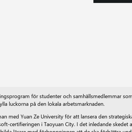
ldningsprogram för studenter och samhällsmedlemmar som s
fylla luckorna på den lokala arbetsmarknaden.
n med Yuan Ze University för att lansera den strategisk
rosoft-certifieringen i Taoyuan City. I det inledande ske
t utbilda lärare med förhoppningen att de ska förbättra u