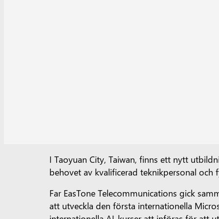
I Taoyuan City, Taiwan, finns ett nytt utbi
behovet av kvalificerad teknikpersonal och 
Far EasTone Telecommunications gick samma
att utveckla den första internationella Mic
internationella AI-kurser att införas för at