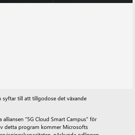
yftar till att tillgodose det växande
a alliansen "5G Cloud Smart Campus" för
det av detta program kommer Microsofts
ndervisningskapaciteten, påskynda odlingen