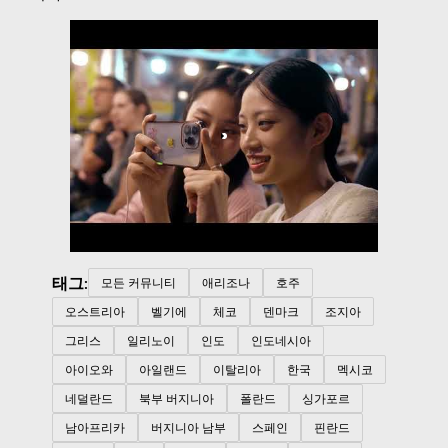
태그:
모든 커뮤니티
애리조나
호주
오스트리아
벨기에
체코
덴마크
조지아
그리스
일리노이
인도
인도네시아
아이오와
아일랜드
이탈리아
한국
멕시코
네덜란드
북부 버지니아
폴란드
싱가포르
남아프리카
버지니아 남부
스페인
핀란드