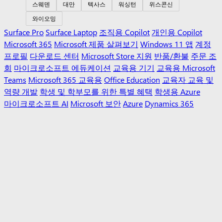
스웨덴
대만
텍사스
워싱턴
위스콘신
와이오밍
Surface Pro
Surface Laptop
조직용 Copilot
개인용 Copilot
Microsoft 365
Microsoft 제품 살펴보기
Windows 11 앱
계정
프로필
다운로드 센터
Microsoft Store 지원
반품/환불
주문 조
회
마이크로소프트 에듀케이션
교육용 기기
교육용 Microsoft
Teams
Microsoft 365 교육용
Office Education
교육자 교육 및
역량 개발
학생 및 학부모를 위한 특별 혜택
학생용 Azure
마이크로소프트 AI
Microsoft 보안
Azure
Dynamics 365
Microsoft 365
Microsoft Advertising
Microsoft 365 Copilot
Microsoft Teams
Microsoft 개발자
Microsoft Learn
AI 마켓플
레이스 앱 지원
Microsoft 기술 커뮤니티
Microsoft 마켓플레이
스
Microsoft Power Platform
소프트웨어 회사
Visual Studio
채용 정보
Microsoft 정보
회사 소식
Microsoft 개인정보 보호
투자자
한국어(대한민국)
개인 정보 선택 사항
소비자 상태 개인정보처리방침
Microsoft에 문의하기
개인정
보 처리방침 및 위치정보 이용약관
쿠키 관리
이용약관
상표