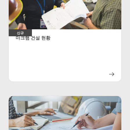
신규
마크햄 건설 현황