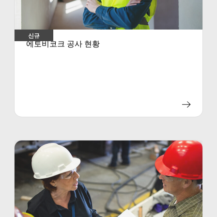
신규
에토비코크 공사 현황