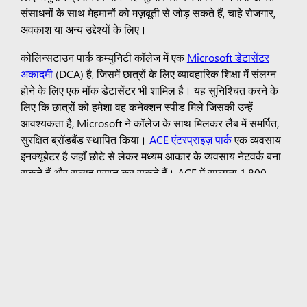
संसाधनों के साथ मेहमानों को मज़बूती से जोड़ सकते हैं, चाहे रोजगार,
अवकाश या अन्य उद्देश्यों के लिए।
कोलिन्सटाउन पार्क कम्युनिटी कॉलेज में एक
Microsoft डेटासेंटर
अकादमी
(DCA) है, जिसमें छात्रों के लिए व्यावहारिक शिक्षा में संलग्न
होने के लिए एक मॉक डेटासेंटर भी शामिल है। यह सुनिश्चित करने के
लिए कि छात्रों को हमेशा वह कनेक्शन स्पीड मिले जिसकी उन्हें
आवश्यकता है, Microsoft ने कॉलेज के साथ मिलकर लैब में समर्पित,
सुरक्षित ब्रॉडबैंड स्थापित किया।
ACE एंटरप्राइज़ पार्क
एक व्यवसाय
इनक्यूबेटर है जहाँ छोटे से लेकर मध्यम आकार के व्यवसाय नेटवर्क बना
सकते हैं और सलाह प्राप्त कर सकते हैं। ACE में सालाना 1,800
प्रशिक्षुओं को समायोजित किया जा सकता है और यह व्यवसायों और
सामुदायिक समूहों का घर है। 2020 में एक भयावह ब्रॉडबैंड हार्डवेयर
विफलता के बाद, Microsoft ने ACE के साथ मिलकर एक फाइबर-
आधारित LAN बनाया जिसमें अतिरेक की व्यवस्था थी। बेहतर नेटवर्क
छात्रों से लेकर बुजुर्गों और सभी के लिए एक बहुउद्देशीय स्थान प्रदान
करेगा। "जब Microsoft हमारे एंटरप्राइज़ पार्कों में फाइबर ऑप्टिक
नेटवर्क इंफ्रास्ट्रक्चर देने में मदद करने के लिए आया तो हम बहुत खुश
और अभिभूत थे। अब हम अपने उपयोगकर्ताओं को CCTV से लेकर