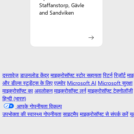
Staffanstorp, Gävle
and Sandviken
दस्तावेज़
डाउनलोड केंद्र
माइक्रोसॉफ्ट स्टोर सहायता
रिटर्न
रिज़ॉर्ट
माइ
और डील्स स्टूडेंट्स के लिए
एज़्योर
Microsoft AI
Microsoft सुरक्षा
माइक्रोसॉफ्ट का
अवलोकन
माइक्रोसॉफ्ट लर्न
माइक्रोसॉफ्ट टेक्नोलॉजी
हिन्दी (भारत)
आपके गोपनीयता विकल्प
उपभोक्ता की स्वास्थ्य गोपनीयता
साइटमैप
माइक्रोसॉफ्ट से संपर्क करें
यू