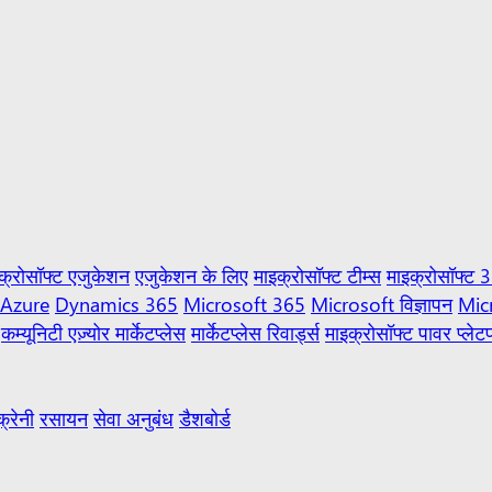
क्रोसॉफ्ट एजुकेशन
एजुकेशन के लिए
माइक्रोसॉफ्ट टीम्स
माइक्रोसॉफ्ट 
Azure
Dynamics 365
Microsoft 365
Microsoft विज्ञापन
Mic
कम्यूनिटी एज़्योर मार्केटप्लेस
मार्केटप्लेस रिवार्ड्स
माइक्रोसॉफ्ट पावर प्लेटफ
क्रेनी
रसायन
सेवा अनुबंध
डैशबोर्ड