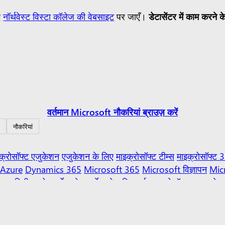
ए
नॉर्थवेस्ट विस्टा कॉलेज की वेबसाइट
पर जाएँ।
डेटासेंटर में काम करने के
वर्तमान Microsoft नौकरियां ब्राउज़ करें
नौकरियां
क्रोसॉफ्ट एजुकेशन
एजुकेशन के लिए
माइक्रोसॉफ्ट टीम्स
माइक्रोसॉफ्ट 
Azure
Dynamics 365
Microsoft 365
Microsoft विज्ञापन
Mic
कम्यूनिटी एज़्योर मार्केटप्लेस
मार्केटप्लेस रिवार्ड्स
माइक्रोसॉफ्ट पावर प्लेटफ
क्रेनी
रसायन
सेवा अनुबंध
डैशबोर्ड