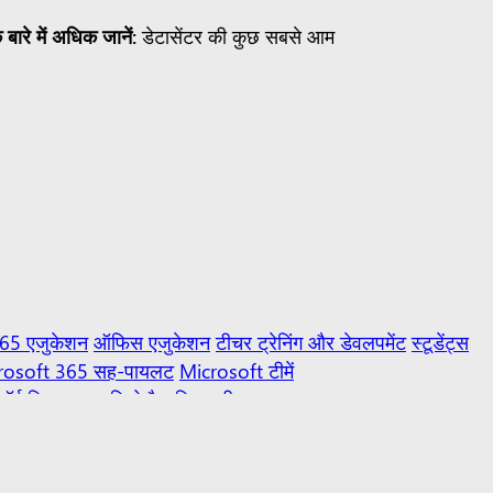
 बारे में अधिक जानें:
डेटासेंटर की कुछ सबसे आम
365 एजुकेशन
ऑफिस एजुकेशन
टीचर ट्रेनिंग और डेवलपमेंट
स्टूडेंट्स
rosoft 365 सह-पायलट
Microsoft टीमें
ॉर्म
विजुअल स्टूडियो
वैज्ञानिक
परीक्षण