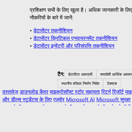
प्रशिक्षण सभी के लिए खुला है। अधिक जानकारी के लि
नौकरियों के बारे में जानें:
•
डेटासेंटर तकनीशियन
•
डेटासेंटर क्रिटिकल एनवायरनमेंट तकनीशियन
•
डेटासेंटर इन्वेंट्री और परिसंपत्ति तकनीशियन
टैग:
डेटासेंटर अकादमी
समावेशी आर्थिक अवसर
स्थानीय कौशल निर्माण निवेश
टेक्सास
दस्तावेज़
डाउनलोड केंद्र
माइक्रोसॉफ्ट स्टोर सहायता
रिटर्न
रिज़ॉर्ट
माइ
और डील्स स्टूडेंट्स के लिए
एज़्योर
Microsoft AI
Microsoft सुरक्षा
माइक्रोसॉफ्ट का
अवलोकन
माइक्रोसॉफ्ट लर्न
माइक्रोसॉफ्ट टेक्नोलॉजी
हिन्दी (भारत)
आपके गोपनीयता विकल्प
उपभोक्ता की स्वास्थ्य गोपनीयता
साइटमैप
माइक्रोसॉफ्ट से संपर्क करें
यू