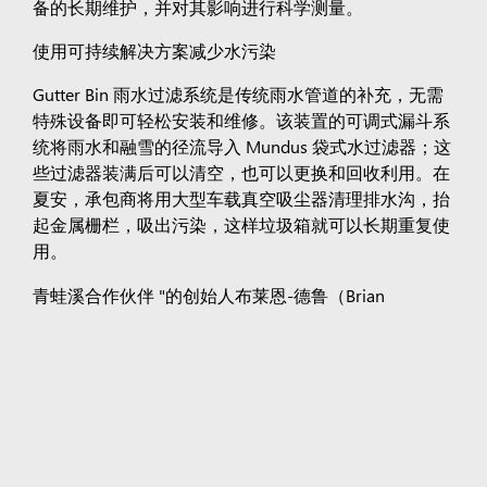
备的长期维护，并对其影响进行科学测量。
使用可持续解决方案减少水污染
Gutter Bin 雨水过滤系统是传统雨水管道的补充，无需
特殊设备即可轻松安装和维修。该装置的可调式漏斗系
统将雨水和融雪的径流导入 Mundus 袋式水过滤器；这
些过滤器装满后可以清空，也可以更换和回收利用。在
夏安，承包商将用大型车载真空吸尘器清理排水沟，抬
起金属栅栏，吸出污染，这样垃圾箱就可以长期重复使
用。
青蛙溪合作伙伴 "的创始人布莱恩-德鲁（Brian
Deurloo）对这些水沟垃圾箱对流入克罗溪的污染所产
生的影响充满信心。"很多人没有意识到，每次下雨或
融雪时，我们城市街道上的所有污物都会被冲到怀俄明
州的当地流域，"Deurloo 说。"由于生物累积作用，夏
安街道上的污物一年后会出现在你的鸡尾酒虾中。我们
街道上的污物会流入大西洋或太平洋，因为我们是水源
地。因此，我们在这里造成的污染最终会流向海洋，流