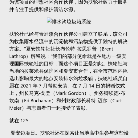
为该项目的理想社区合作伙伴，因为扶轮社致力于服务
并专注于提供和保护清洁水源。
扶轮社已经与青蛙溪合作伙伴公司建立了联系，该公司
为收集雨水径流中的沉淀物和污染物提供了独特的解决
方案。"夏安扶轮社社长布伦特-拉思罗普（Brent
Lathrop）解释说："我们的部分使命就是在地方一级实
现国际扶轮社的目标，而这个项目正是如此。扶轮社与
当地的拉莱米县保护区和夏安市合作，在全市范围内挑
选出影响最大的地点安装排水沟垃圾箱，扶轮社成员自
愿在 2021 年 7 月帮助安装。在 7 月 14 日的捐赠仪式
上，州长马克-戈登（Mark Gordon）、州务卿埃德-布
坎南（Ed Buchanan）和州财政部长科特-迈尔（Curt
Meier）与志愿者们一起接受了表彰。
就在 125
夏安边境日。扶轮社还在探索让当地高中生参与这些设