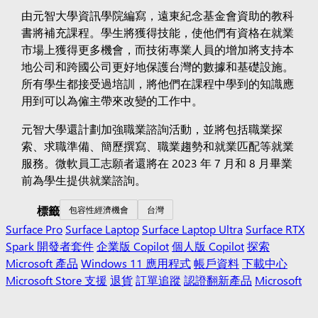
由元智大學資訊學院編寫，遠東紀念基金會資助的教科
書將補充課程。學生將獲得技能，使他們有資格在就業
市場上獲得更多機會，而技術專業人員的增加將支持本
地公司和跨國公司更好地保護台灣的數據和基礎設施。
所有學生都接受過培訓，將他們在課程中學到的知識應
用到可以為僱主帶來改變的工作中。
元智大學還計劃加強職業諮詢活動，並將包括職業探
索、求職準備、簡歷撰寫、職業趨勢和就業匹配等就業
服務。微軟員工志願者還將在 2023 年 7 月和 8 月畢業
前為學生提供就業諮詢。
標籤
包容性經濟機會
台灣
Surface Pro
Surface Laptop
Surface Laptop Ultra
Surface RTX
Spark 開發者套件
企業版 Copilot
個人版 Copilot
探索
Microsoft 產品
Windows 11 應用程式
帳戶資料
下載中心
Microsoft Store 支援
退貨
訂單追蹤
認證翻新產品
Microsoft
Store 承諾
彈性付款方式
微軟在教育領域
教育用裝置
適用於
教育的 Microsoft Teams
Microsoft 365 教育版
如何為您的學