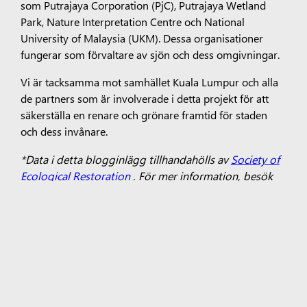
som Putrajaya Corporation (PjC), Putrajaya Wetland
Park, Nature Interpretation Centre och National
University of Malaysia (UKM). Dessa organisationer
fungerar som förvaltare av sjön och dess omgivningar.
Vi är tacksamma mot samhället Kuala Lumpur och alla
de partners som är involverade i detta projekt för att
säkerställa en renare och grönare framtid för staden
och dess invånare.
*Data i detta blogginlägg tillhandahölls av
Society of
Ecological Restoration
. För mer information, besök
SER.org.
Etiketter:
Bygga En Hållbar Framtid
Förtjäna Förtroende
Inkluderande Ekonomiska Möjligheter
Malaysia
Surface Pro
Surface Laptop
Copilot för organisationer
Copilot
för privat bruk
Microsoft 365
Utforska produkter från