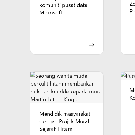
Z
komuniti pusat data
P
Microsoft
Me
Ko
Mendidik masyarakat
dengan Projek Mural
Sejarah Hitam