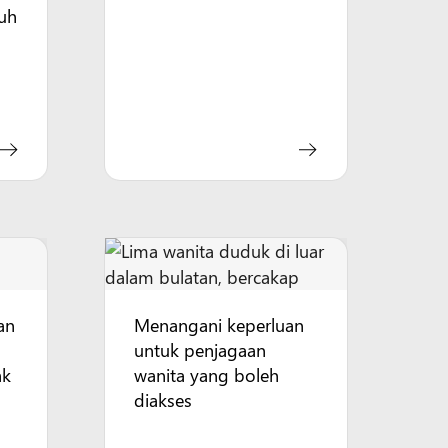
uh
n
an
Menangani keperluan
untuk penjagaan
ak
wanita yang boleh
diakses