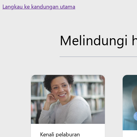
Skip
Langkau ke kandungan utama
to
content
Melindungi h
Kenali pelaburan