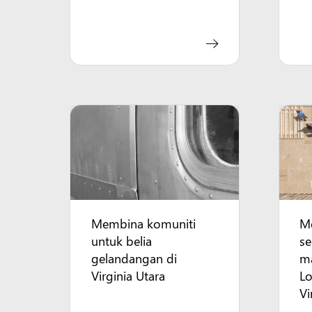
Membina komuniti
M
untuk belia
s
gelandangan di
m
Virginia Utara
L
Vi