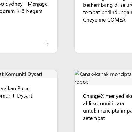
oo Sydney - Menjaga
berkembang di selur
rogram K-8 Negara
tempat perlindunga
Cheyenne COMEA
raikan Pusat
muniti Dysart
ChangeX menyediak
ahli komuniti cara
untuk mencipta imp
setempat