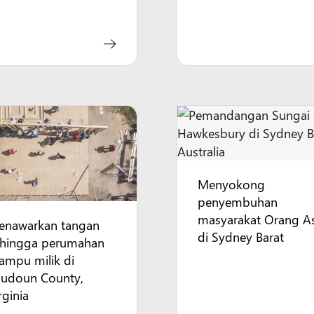
Menyokong
penyembuhan
masyarakat Orang As
enawarkan tangan
di Sydney Barat
ehingga perumahan
ampu milik di
oudoun County,
rginia