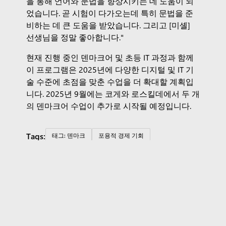
을 통해 언어와 문법을 향상시키는 데 도움이 되
었습니다. 곧 시험이 다가오는데 특히 문법을 준
비하는 데 큰 도움을 받았습니다. 그리고 [미셸]
선생님을 정말 좋아합니다."
현재 진행 중인 덴마크어 및 초등 IT 과정과 함께
이 프로그램은 2025년에 다양한 디지털 및 IT 기
술 수준에 초점을 맞춘 수업을 더 확대할 계획입
니다. 2025년 9월에는 코게와 로스킬데에서 두 개
의 덴마크어 수업이 추가로 시작될 예정입니다.
Tags:
태그: 덴마크
포용적 경제 기회
지역 기술 구축 투자
Surface Pro
Surface Laptop
조직용 Copilot
개인용 Copilot
Microsoft 365
Microsoft 제품 살펴보기
Windows 11 앱
계정
프로필
다운로드 센터
Microsoft Store 지원
반품/환불
주문 조
회
마이크로소프트 에듀케이션
교육용 기기
교육용 Microsoft
Teams
Microsoft 365 교육용
Office Education
교육자 교육 및
역량 개발
학생 및 학부모를 위한 특별 혜택
학생용 Azure