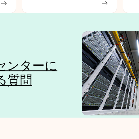
意見をお待
センターに
ー・アカデ
ーの社員を
す
る質問
こちら