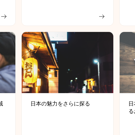
域
日
日本の魅力をさらに探る
る