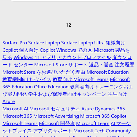
1
2
Surface Pro
Surface Laptop
Surface Laptop Ultra
組織向け
Copilot
個人向け Copilot
Windows での AI
Microsoft 製品を
見る
Windows 11 アプリ
アカウントプロファイル
ダウンロ
ード センター
Microsoft Store サポート
返品・返金
注文履歴
Microsoft Store をお選びいただく理由
Microsoft Education
教育機関向けデバイス
教育向け Microsoft Teams
Microsoft
365 Education
Office Education
教育者向けトレーニングおよ
び能力開発
学生および保護者向けキャンペーン
学生向け
Azure
Microsoft AI
Microsoft セキュリティ
Azure
Dynamics 365
Microsoft 365
Microsoft Advertising
Microsoft 365 Copilot
Microsoft Teams
Microsoft 開発者
Microsoft Learn
AI マーケ
ットプレイス アプリのサポート
Microsoft Tech Community