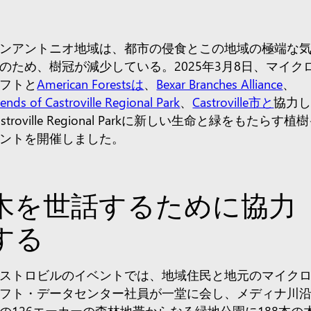
ンアントニオ地域は、都市の侵食とこの地域の極端な
のため、樹冠が減少している。2025年3月8日、マイク
フトと
American Forestsは
、
Bexar Branches Alliance
、
iends of Castroville Regional Park
、
Castroville市と
協力
astroville Regional Parkに新しい生命と緑をもたらす植
ントを開催しました。
木を世話するために協力
する
ストロビルのイベントでは、地域住民と地元のマイク
フト・データセンター社員が一堂に会し、メディナ川
の126エーカーの森林地帯からなる緑地公園に188本の