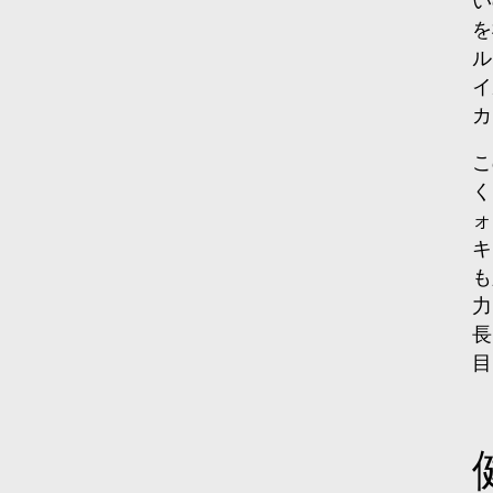
を
ル
イ
カ
こ
く
ォ
キ
も
力
長
目