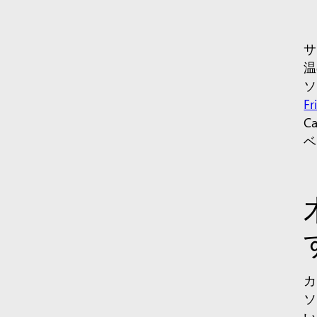
サ
温
ソ
Fr
C
ベ
カ
ソ
い