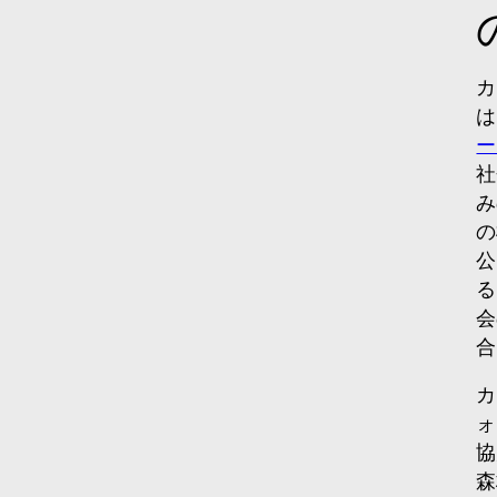
カ
は
ー
社
み
の
公
る
会
合
カ
ォ
協
森