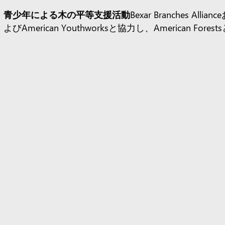
青少年による木の平等支援活動
Bexar Branches Allianc
よびAmerican Youthworksと協力し、American Forest
マイクロソフトはサンアントニオの学区で植樹活動を
始した。このパートナーシップは、
プロジェクト
CANOPYの
一環として、地元の2校に242本の植樹を支
しました。このプログラムでは植樹に加え、参加した
徒が植樹後の手入れや監視を行えるよう、環境科学の
リキュラムを提供している。
都市農業
サンアントニオの多くの地域は食料砂漠に指
されており、手頃な価格の農産物を手に入れることが
きない。マイクロソフト社からの資金援助を受けて、
メリカン・フォレストはサンアントニオ・カレッジの
コ・セントロ・プログラムと協力し、60本の果樹とシ
ードツリーを植えた。エコ・セントロは、植樹後の手
れを支援するため、地域社会との協力を続けている。