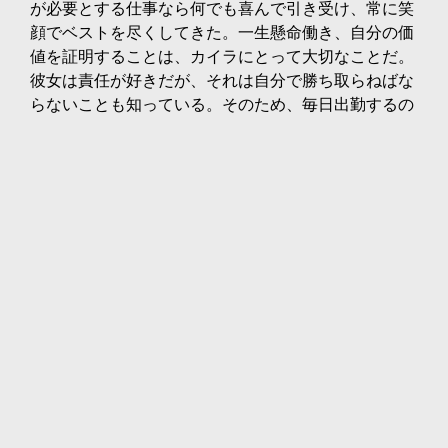
が必要とする仕事なら何でも喜んで引き受け、常に笑
顔でベストを尽くしてきた。一生懸命働き、自分の価
値を証明することは、カイラにとって大切なことだ。
彼女は責任が好きだが、それは自分で勝ち取らねばな
らないことも知っている。そのため、毎日出勤するの
が楽しく、12時間あれば学び、働き、有能な技術者で
あることを証明できるのだ。
ある日の出来事
ほとんどの日は朝のミーティングから始まる。ロジス
ティクスにいた頃は、朝一番に何台ものラックの配送
準備をした。サイトサービスでは、タスクが割り当て
られ、彼女はスペアパーツを集めて修理に向かった。
また、多くのデバイスを配備し、ラベルを印刷し、地
図を作り、多くの小さいが重要な背景を微調整した。
クリティカル・エンバイロメンツでは、データセンタ
ーに電力を供給する多数のマシンの検査を手伝った。
各チームに新しい任務が与えられ、毎日が彼女にとっ
て学びと注意すべき新しい発見の連続である。