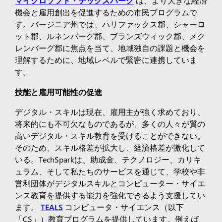
マイクロソフト・テックスパーク
は、より大きな経済
機会と雇用創出を促進するための市民プログラムで
す。バージニア州では、ハリファックス郡、シャーロ
ット郡、ルネンバーグ郡、ブランズウィック郡、メク
レンバーグ郡に焦点を当て、地域独自の課題と機会を
理解するために、地域レベルで緊密に連携していま
す。
技能と雇用可能性の促進
デジタル・スキルは現在、雇用主が強く求めており、
将来的にも不可欠なものであるが、多くの人々が質の
高いデジタル・スキル教育を受けることができない。
そのため、スキル格差が拡大し、経済格差が激化して
いる。TechSparkは、助成金、テクノロジー、カリキ
ュラム、そして私たちのサービスを通じて、学校や非
営利団体がデジタルスキルとコンピューター・サイエ
ンス教育を提供する能力を強化できるよう支援してい
ます。
TEALS
コンピュータ・サイエンス（以下
「CS」）教育プログラムを提供しています。例えば