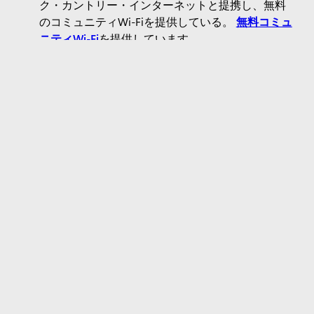
ク・カントリー・インターネットと提携し、無料
のコミュニティWi-Fiを提供している。
無料コミュ
ニティWi-Fi
を提供しています。
デジタルトランスフォーメーションで地方組織の成功
を支援
クラウド・コンピューティングや人工知能（AI）のよ
うなテクノロジーの進歩は、非営利団体や新興企業、
既存企業に変革的な成長をもたらしますが、これらの
テクノロジーを採用し統合するためのリソースやノウ
ハウを持たない組織を脅かす可能性もあります。私た
ちは、組織がテクノロジーの力を活用して業務を合理
化し、新たな事業分野を開拓し、サービス提供に変革
をもたらし、地域社会の経済成長を促進できるよう支
援しています。例えば
私たちは、メンター・ロールモデル・プログラム
と協力し、彼らのデジタル記録管理を改善し、彼
らが学校や職場で成功できるよう、より近代的な