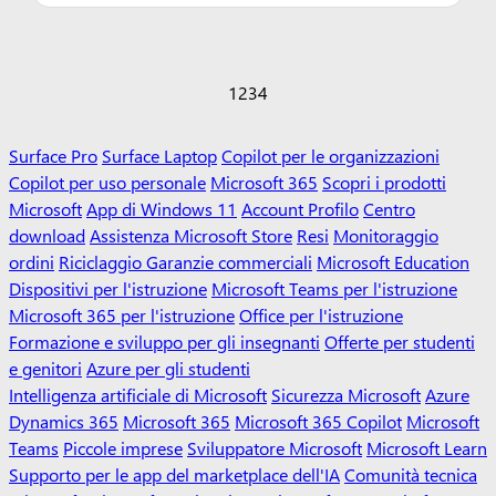
1
2
3
4
Surface Pro
Surface Laptop
Copilot per le organizzazioni
Copilot per uso personale
Microsoft 365
Scopri i prodotti
Microsoft
App di Windows 11
Account Profilo
Centro
download
Assistenza Microsoft Store
Resi
Monitoraggio
ordini
Riciclaggio
Garanzie commerciali
Microsoft Education
Dispositivi per l'istruzione
Microsoft Teams per l'istruzione
Microsoft 365 per l'istruzione
Office per l'istruzione
Formazione e sviluppo per gli insegnanti
Offerte per studenti
e genitori
Azure per gli studenti
Intelligenza artificiale di Microsoft
Sicurezza Microsoft
Azure
Dynamics 365
Microsoft 365
Microsoft 365 Copilot
Microsoft
Teams
Piccole imprese
Sviluppatore Microsoft
Microsoft Learn
Supporto per le app del marketplace dell'IA
Comunità tecnica