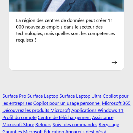
La région des centres de données peut créer 11
000 nouveaux emplois dans le secteur des
technologies, mais quelles sont les compétences
requises ?
Surface Pro
Surface Laptop
Surface Laptop Ultra
Copilot pour
les entreprises
Copilot pour un usage personnel
Microsoft 365
Découvrez les produits Microsoft
Applications Windows 11
Profil du compte
Centre de téléchargement
Assistance
Microsoft Store
Retours
Suivi des commandes
Recyclage
Garanties
Microsoft Éducation
Appareils destinés à