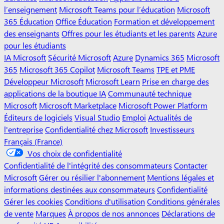
l’enseignement
Microsoft Teams pour l’éducation
Microsoft
365 Éducation
Office Éducation
Formation et développement
des enseignants
Offres pour les étudiants et les parents
Azure
pour les étudiants
IA Microsoft
Sécurité Microsoft
Azure
Dynamics 365
Microsoft
365
Microsoft 365 Copilot
Microsoft Teams
TPE et PME
Développeur Microsoft
Microsoft Learn
Prise en charge des
applications de la boutique IA
Communauté technique
Microsoft
Microsoft Marketplace
Microsoft Power Platform
Éditeurs de logiciels
Visual Studio
Emploi
Actualités de
l'entreprise
Confidentialité chez Microsoft
Investisseurs
Français (France)
Vos choix de confidentialité
Confidentialité de l'intégrité des consommateurs
Contacter
Microsoft
Gérer ou résilier l'abonnement
Mentions légales et
informations destinées aux consommateurs
Confidentialité
Gérer les cookies
Conditions d'utilisation
Conditions générales
de vente
Marques
À propos de nos annonces
Déclarations de