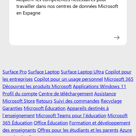
travailler dans nos centres de données Microsoft
en Espagne
Surface Pro
Surface Laptop
Surface Laptop Ultra
Copilot pour
les entreprises
Copilot pour un usage personnel
Microsoft 365
Découvrez les produits Microsoft
Applications Windows 11
Profil du compte
Centre de téléchargement
Assistance
Microsoft Store
Retours
Suivi des commandes
Recyclage
Garanties
Microsoft Éducation
Appareils destinés à
l’enseignement
Microsoft Teams pour l’éducation
Microsoft
365 Éducation
Office Éducation
Formation et développement
des enseignants
Offres pour les étudiants et les parents
Azure