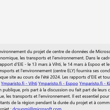
'environnement du projet de centre de données de Microsof
mique, les transports et l'environnement. Dans le cadre
port d'EIE - le 13 mars à Vihti, le 14 mars à Espoo et le
ports et l'environnement (centre ELY) fournira ses concl
que site au cours de l'été 2024.
Les rapports d'EIE et t
Ymparisto.fi - Vihti
Ymparisto.fi - Espoo
Ymparisto.fi -
 publique, pris part à la discussion ou fait part de leurs
 les transports et l'environnement.
Il est essentiel pou
itants de la région pendant la durée du projet et à comm
rojet :
dcsuomi@microsoft.com
.