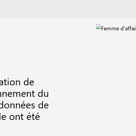
ation de
ronnement du
 données de
de ont été