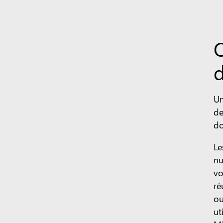
Q
Un
de
do
Le
nu
vo
ré
ou
ut