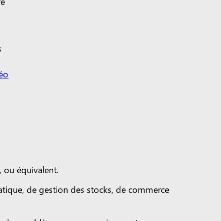
re
s
s
déo
 ou équivalent.
atique, de gestion des stocks, de commerce