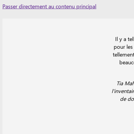
Skip
Passer directement au contenu principal
to
content
Il y a t
pour les 
tellement
beauc
Tia Mah
l'inventai
de do