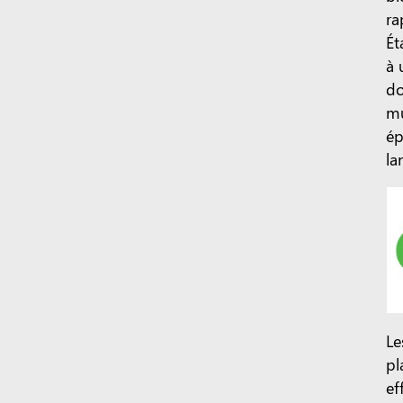
ra
Ét
à 
do
mu
ép
la
Le
pl
ef