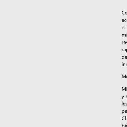
Ce
ac
et
mi
re
ra
de
in
Mo
Mi
y 
le
pa
Ch
bi