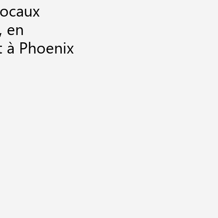
locaux
, en
 à Phoenix