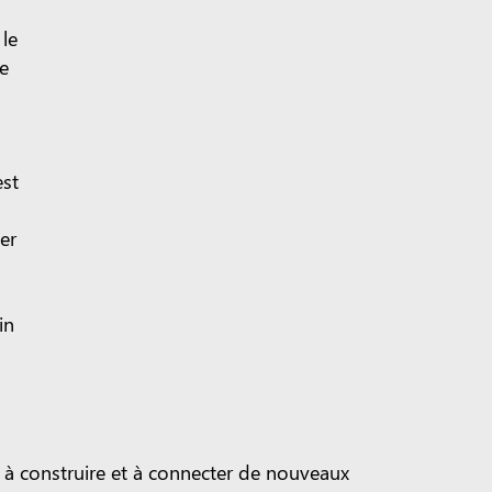
 le
de
est
er
in
à construire et à connecter de nouveaux