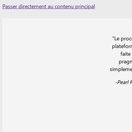
Skip
Passer directement au contenu principal
to
content
"Le proce
plateform
fait
pragm
simplemen
-Pearl 