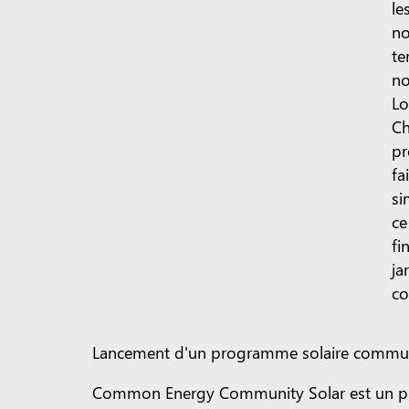
le
no
te
no
Lo
Ch
pr
fa
si
ce
fi
ja
co
Lancement d'un programme solaire commun
Common Energy Community Solar est un prog