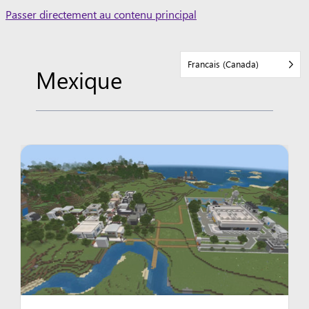
Skip
Passer directement au contenu principal
to
content
Francais (Canada)
Mexique