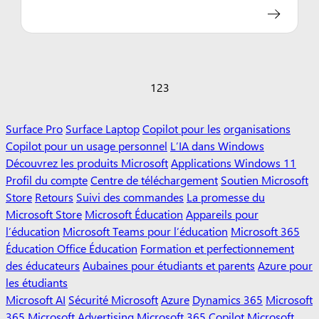
1
2
3
Surface Pro
Surface Laptop
Copilot pour les
organisations
Copilot pour un usage personnel
L’IA dans Windows
Découvrez les produits Microsoft
Applications Windows 11
Profil du compte
Centre de téléchargement
Soutien Microsoft
Store
Retours
Suivi des commandes
La promesse du
Microsoft Store
Microsoft Éducation
Appareils pour
l’éducation
Microsoft Teams pour l’éducation
Microsoft 365
Éducation Office Éducation
Formation et perfectionnement
des éducateurs
Aubaines pour étudiants et parents
Azure pour
les étudiants
Microsoft AI
Sécurité Microsoft
Azure
Dynamics 365
Microsoft
365
Microsoft Advertising
Microsoft 365 Copilot
Microsoft